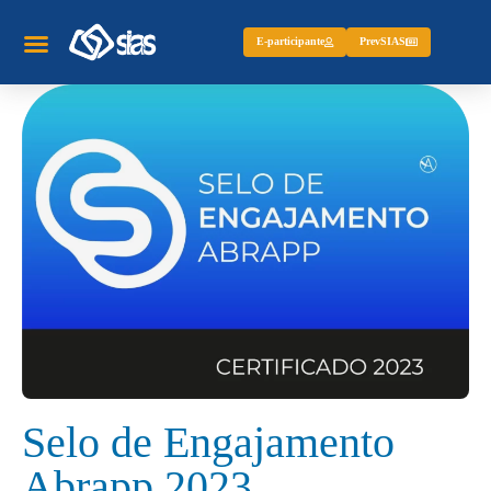
E-participante
PrevSIAS
Selo de Engajamento
Abrapp 2023