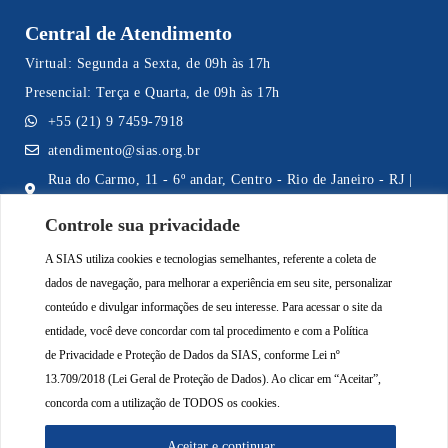
Central de Atendimento
Virtual: Segunda a Sexta, de 09h às 17h
Presencial: Terça e Quarta, de 09h às 17h
+55 (21) 9 7459-7918
atendimento@sias.org.br
Rua do Carmo, 11 - 6º andar, Centro - Rio de Janeiro - RJ |
CEP 20011-020
Controle sua privacidade
A SIAS utiliza cookies e tecnologias semelhantes, referente a coleta de
dados de navegação, para melhorar a experiência em seu site, personalizar
Acompanhe a SIAS nas Redes Sociais
conteúdo e divulgar informações de seu interesse. Para acessar o site da
entidade, você deve concordar com tal procedimento e com a Política
de
Privacidade e Proteção de Dados da SIAS
, conforme Lei nº
13.709/2018 (Lei Geral de Proteção de Dados). Ao clicar em “Aceitar”,
concorda com a utilização de TODOS os cookies.
Aceitar e continuar