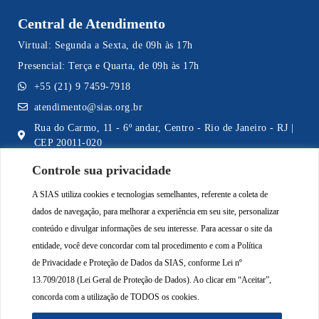
Central de Atendimento
Virtual: Segunda a Sexta, de 09h às 17h
Presencial: Terça e Quarta, de 09h às 17h
+55 (21) 9 7459-7918
atendimento@sias.org.br
Rua do Carmo, 11 - 6º andar, Centro - Rio de Janeiro - RJ |
CEP 20011-020
Controle sua privacidade
A SIAS utiliza cookies e tecnologias semelhantes, referente a coleta de
Acompanhe a SIAS nas Redes Sociais
dados de navegação, para melhorar a experiência em seu site, personalizar
conteúdo e divulgar informações de seu interesse. Para acessar o site da
entidade, você deve concordar com tal procedimento e com a Política
de
Privacidade e Proteção de Dados da SIAS
, conforme Lei nº
13.709/2018 (Lei Geral de Proteção de Dados). Ao clicar em “Aceitar”,
concorda com a utilização de TODOS os cookies.