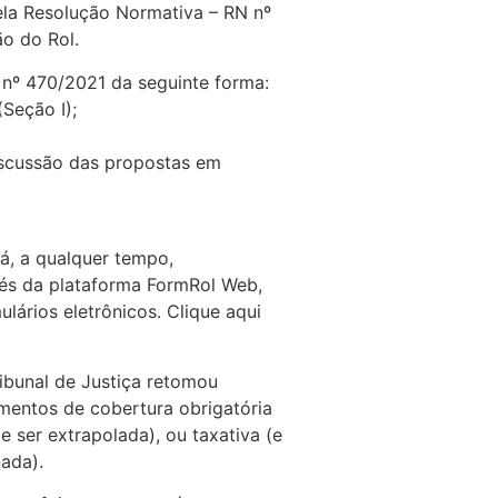
pela Resolução Normativa – RN nº
ão do Rol.
N nº 470/2021 da seguinte forma:
Seção I);
iscussão das propostas em
rá, a qualquer tempo,
vés da plataforma FormRol Web,
lários eletrônicos. Clique aqui
ibunal de Justiça retomou
imentos de cobertura obrigatória
e ser extrapolada), ou taxativa (e
nada).