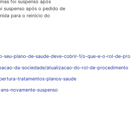
 mas foi suspenso após
oi suspenso após o pedido de
nida para o reinício do
o-seu-plano-de-saude-deve-cobrir-1/o-que-e-o-rol-de-pro
ipacao-da-sociedade/atualizacao-do-rol-de-procedimento
obertura-tratamentos-planos-saude
ol-ans-novamente-suspenso