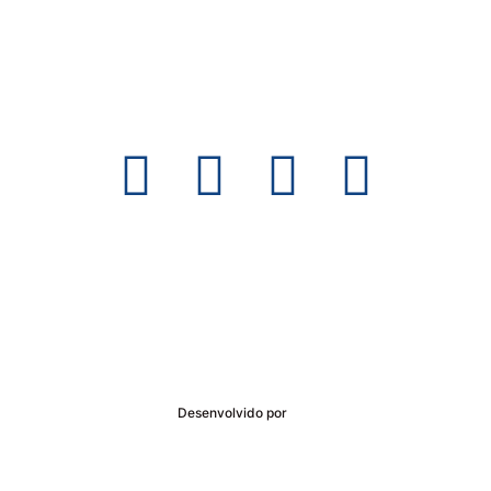
Acompanhe a SIAS nas Redes Sociais
SIAS – Sociedade Ibgeana de Assistência e Seguridade © 2025
Desenvolvido por