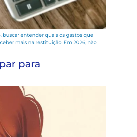
o, buscar entender quais os gastos que
ceber mais na restituição. Em 2026, não
par para