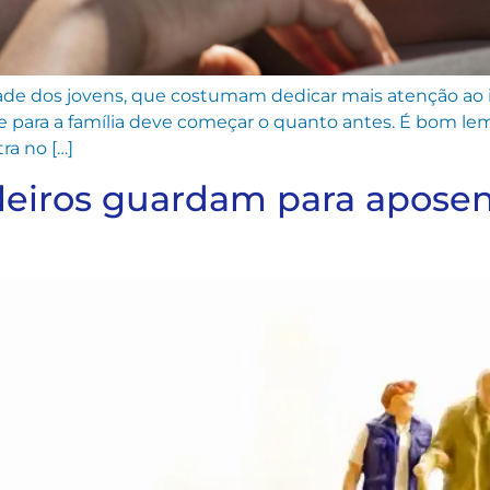
de dos jovens, que costumam dedicar mais atenção ao im
 e para a família deve começar o quanto antes. É bom le
ra no […]
leiros guardam para apose