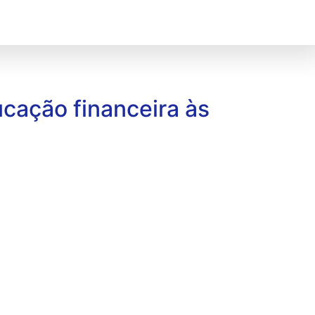
E-participante
PrevSIAS
ucação financeira às